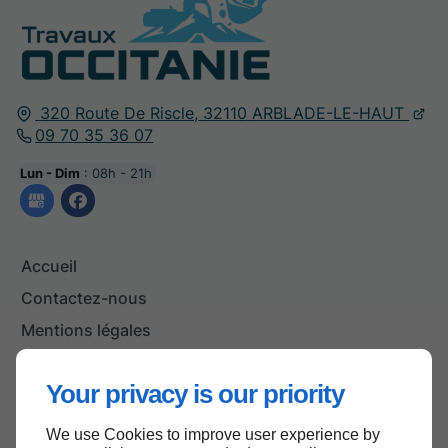
320 Route De Riscle,
32110
ARBLADE-LE-HAUT
09 70 35 36 07
Lun - Dim
: 08h - 21h
Accueil
Contactez-nous
Mentions légales
Plan du site
Your privacy is our priority
We use Cookies to improve user experience by
Haut de page