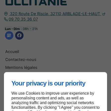
320 Route De Riscle,
32110
ARBLADE-LE-HAUT
09 70 35 36 07
Lun - Dim
: 08h - 21h
Accueil
Contactez-nous
Mentions légales
Plan du site
Your privacy is our priority
We use Cookies to improve user experience by
Haut de page
personalising content and ads, as well as
analyzing traffic and optimizing social networks
functionalities. By clicking "I Agree" you consent to