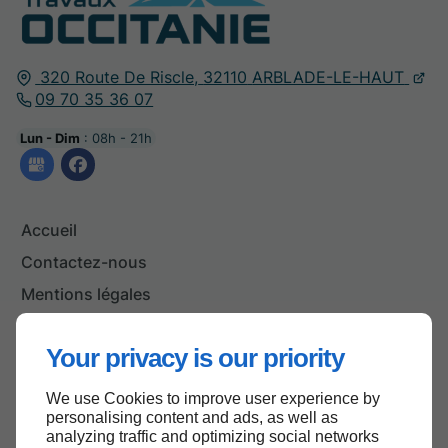
320 Route De Riscle,
32110
ARBLADE-LE-HAUT
09 70 35 36 07
Lun - Dim
: 08h - 21h
Accueil
Contactez-nous
Mentions légales
Plan du site
Your privacy is our priority
We use Cookies to improve user experience by
Haut de page
personalising content and ads, as well as
analyzing traffic and optimizing social networks