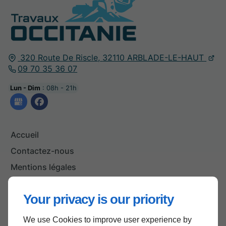
320 Route De Riscle,
32110
ARBLADE-LE-HAUT
09 70 35 36 07
Lun - Dim
: 08h - 21h
Accueil
Contactez-nous
Mentions légales
Plan du site
Your privacy is our priority
We use Cookies to improve user experience by