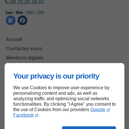
09 70 35 36 07
Lun - Dim
: 08h - 21h
Accueil
Contactez-nous
Mentions légales
Plan du site
Your privacy is our priority
We use Cookies to improve user experience by
Haut de page
personalising content and ads, as well as
analyzing traffic and optimizing social networks
functionalities. By clicking "I Agree" you consent to
the use of Cookies from our providers
Google
Facebook
.